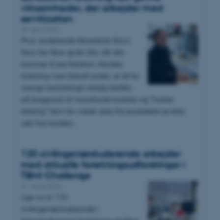
virksomheder, der arbejder med
servitization
29. april 2026
Ph.d.-studerende Benedicte Ravn
Skou har flere gode råd, når det
kommer til servitization. Hendes
forskning viser blandt andet, at alt for
mange beslutninger stadig træffes
på baggrund af mavefornemmelser og ”husket
erfaring” frem for valide data fra produktets levetid
ude hos kunden.
120 civilingeniørstuderende arbejder
med aktuelle forretningsudfordringer i
TBMI Challenge
27. marts 2026
Lige nu er 120
civilingeniørstuderende i