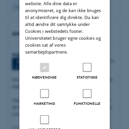
website. Alle dine data er
Forrige
1
2
3
…
12
Næste
anonymiseret, og de kan ikke bruges
til at identificere dig direkte. Du kan
altid ændre dit samtykke under
Cookies i webstedets footer.
Arrangementer
Universitetet bruger egne cookies og
cookies sat af vores
samarbejdspartnere.
MakerFest
2 dage,
Onsdag
9.
september 2026,
kl. 09:00
-
10.
9
september
SEP.
Birk Centerpark 15 | 7400 Herning
NØDVENDIGE
STATISTISKE
Kom og vær med til to hyggelige dage, hvor vi fejrer
skaberkulturen.
Med vores MakerFest ønsker vi at øge interessen for
MARKETING
FUNKTIONELLE
de faglige miljøer og vise området, unge mennesker
m.fl., at kreativiteten blomstrer på AU Herning.
Vi vil vise, hvad vi går og nørkler med: Det nyeste