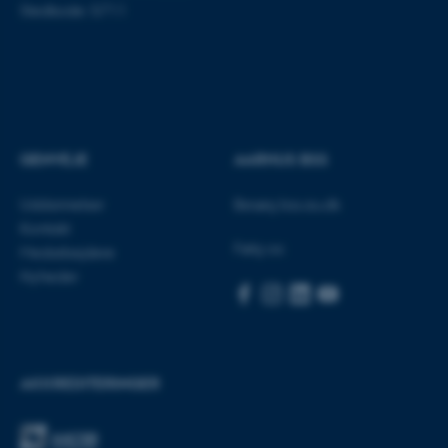
Stedkode: 5711
ASP.NET_SessionId
Microsoft Corporation
.au.dk
GENVEJE
AARHUS BSS
Uddannelser
Besøg bss.au.dk
JSESSIONID
Oracle Corporation
.au.dk
Kontakt
Følg os:
Medarbejdere
Nyheder
ARRAffinity
Microsoft Corporation
.mitstudie.au.dk
AKKREDITERINGER
esctx
Microsoft Corporation
.login.microsoftonline.com