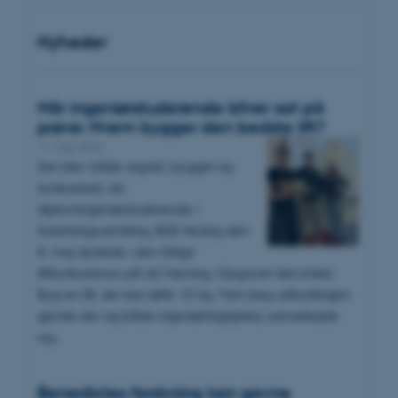
Nyheder
Når ingeniørstuderende bliver sat på
prøve: Hvem bygger den bedste lift?
11. maj 2026
Der blev både regnet, bygget og
konkurreret, da
diplomingeniørstuderende i
forretningsudvikling, BDE fredag den
8. maj dystede i den årlige
liftkonkurrence på AU Herning. Opgaven lød enkel:
Byg en lift, der kan løfte 10 kg. Men bag udfordringen
gemte der sig både ingeniørfaglighed, samarbejde
og…
Benedictes forskning kan gavne