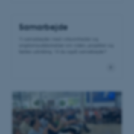
Samarbejde
Vi samarbejder med virksomheder og
ungdomsuddannelser om viden, projekter og
fælles udvikling. Vil du også samarbejde?