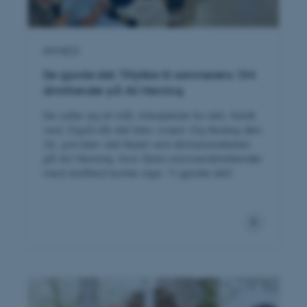
NYHED
De gjorde det: Tillykke til sommerens 154
dimittender på AU Herning
De satte sig et mål. Arbejdede for det. Holdt
ved. Også når det blev svært. Og fredag den
26. juni blev det fejret ved dimissionsfesten
på AU Herning, hvor årets sommerdimittender
med stolthed kunne sige: Vi gjorde det!