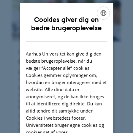
Cookies giver dig en
ENGLISH
bedre brugeroplevelse
DANISH
ARRANGEMENT
Aarhus Universitet kan give dig den
bedste brugeroplevelse, når du
MakerFest den 9. og 10. september 2026
vælger ”Accepter alle” cookies.
Kom og vær med til to hyggelige dage, hvor
Cookies gemmer oplysninger om,
vi fejrer skaberkulturen.
hvordan en bruger interagerer med et
Med vores MakerFest ønsker vi at øge
website. Alle dine data er
interessen for de faglige miljøer og vise
anonymiseret, og de kan ikke bruges
området, unge mennesker m.fl., at
til at identificere dig direkte. Du kan
kreativiteten blomstrer på AU Herning.
altid ændre dit samtykke under
Vi vil vise, hvad vi går og nørkler med: Det
Cookies i webstedets footer.
nyeste design fra en krøllet hjerne, den
Universitetet bruger egne cookies og
snorlige konstruktion eller den seneste
cookies sat af vores