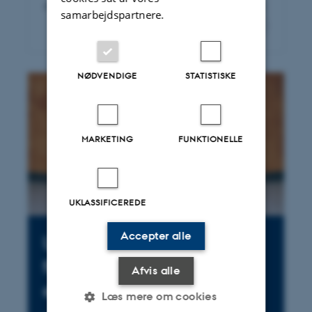
innovation, som løser alle verdens problemer.
samarbejdspartnere.
NØDVENDIGE
STATISTISKE
MARKETING
FUNKTIONELLE
UKLASSIFICEREDE
Accepter alle
Uddannelse og
forskning i samspil med
Afvis alle
erhvervslivet
Læs mere om cookies