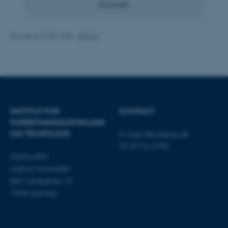
.au.dk
Kontakt
Revideret 29.06.2026
-
BTECH
fe_typo_user
Typo3 Association
.au.dk
INSTITUT FOR
KONTAKT
FORRETNINGS­UDVIKLING
OG TEKNOLOGI
E-mail:
btech@au.dk
Tlf: 8716 4700
Aarhus BSS
Aarhus Universitet
Birk Centerpark 15
7400 Herning
ASP.NET_SessionId
Microsoft Corporation
.au.dk