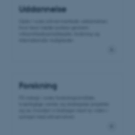
Uddannelse
Oplev vores erhvervsrettede uddannelser,
hvor teori møder praksis gennem
virksomhedssamarbejder, forskning og
internationale muligheder.
Forskning
Få indsigt i vores forskningsområder,
tværfaglige centre og strategiske projekter
og se, hvordan vi bidrager med ny viden i
samspil med erhvervslivet.