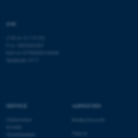
be_typo_user
TYPO3 Association
.au.dk
CVR
fe_typo_user
Typo3 Association
CVR-nr: 31119103
.au.dk
P-nr: 1003403307
EAN-nr: 5798000418868
Stedkode: 5711
GENVEJE
AARHUS BSS
Uddannelser
Besøg bss.au.dk
ASP.NET_SessionId
Microsoft Corporation
Kontakt
.au.dk
Følg os:
Medarbejdere