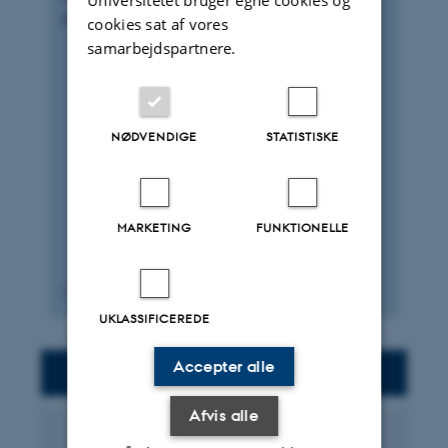
Universitetet bruger egne cookies og
og samtidig er på forkant med udviklingen.
cookies sat af vores
samarbejdspartnere.
NØDVENDIGE
STATISTISKE
MARKETING
FUNKTIONELLE
Klik for at downloade
UKLASSIFICEREDE
Accepter alle
Bliv en del af instituttet
Afvis alle
Om os