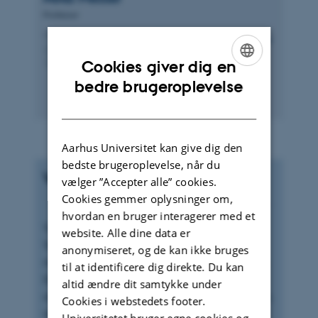
Professor
mirko.presser@btech.au.dk
M
8001, 1407
H
+4530490976
P
Cookies giver dig en
ENGLISH
bedre brugeroplevelse
DANISH
Aarhus Universitet kan give dig den
bedste brugeroplevelse, når du
Vores organisering
vælger ”Accepter alle” cookies.
Cookies gemmer oplysninger om,
hvordan en bruger interagerer med et
Tanken bag Institut for Forretningsudvikling og
website. Alle dine data er
Teknologis organisationsstruktur er at tilgodese
anonymiseret, og de kan ikke bruges
mulighederne for videreudvikling og innovation.
til at identificere dig direkte. Du kan
Det er helt i tråd med den grundlæggende idé
altid ændre dit samtykke under
om at skabe en dynamisk uddannelsesinstitution,
Cookies i webstedets footer.
som fokuserer på det tværfaglige samarbejde