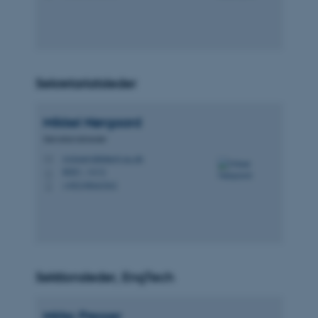
Sekretariatsleder
Mikkel
Nørgaard
Sekretariatsleder
mikkeln@btech.au.dk
M
8001, 1412
H
+4524866362
P
Sektionsleder, EngTech
Mirko
Presser