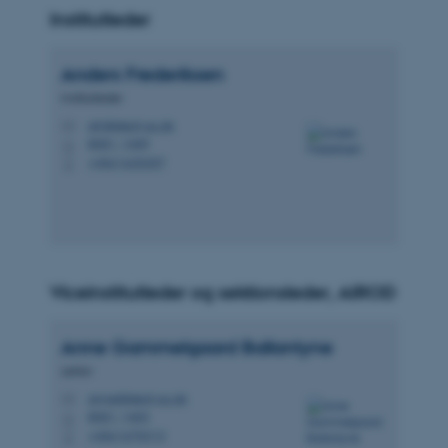
Institutleder
Anders
Frederiksen
Institutleder
afr@btech.au.dk
M
8001, 1409
H
+4561620207
P
Viceinstitutleder og sektionsleder, AIROD
Anne Gammelgaard
Ballantyne
Lektor
anne@btech.au.dk
M
8001, 1403
H
+4561675313
P