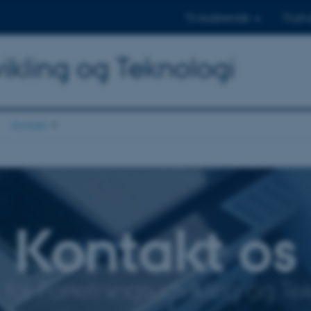
Til studerende
Til ph.
dvikling og Teknologi
Kontakt
Kontakt os
ut for Forretningsudvikling og Te