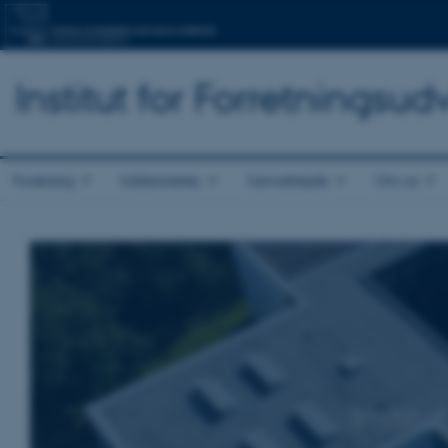
Institut for Forretningsu
Forskning
Uddannelse
Samarbejde
Om os
Instit