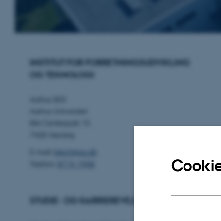
INSTITUT FOR FORRETNINGSUDVIKLING
OG TEKNOLOGI
Aarhus BSS
Aarhus Universitet
Birk Centerpark 15
7400 Herning
E-mail:
btech@au.dk
Cookie
Telefon:
8715 1908
STUDIE- OG KARRIEREVEJLDNING