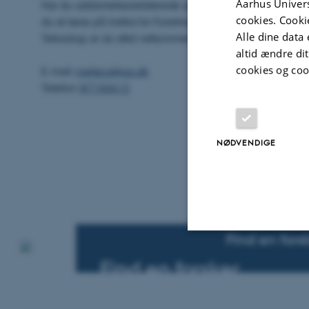
Aarhus Univers
Har du uddannelsesrelaterede spørgsmål, eller overvejer
cookies. Cooki
du at læse på Institut for Forretningsudvikling og
Alle dine data 
Teknologi, er du altid velkommen til at kontakte os.
altid ændre di
cookies og coo
E-mail:
metteod@au.dk
Telefon:
87150613
NØDVENDIGE
Find en fors
Nødvendige
Find en forsker
Vi leverer førende forskning, der gør en forskel