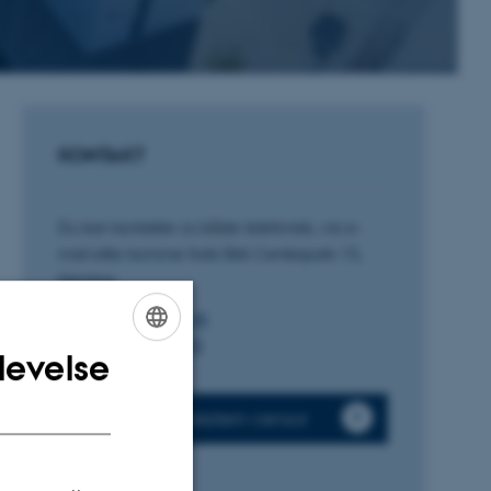
KONTAKT
Du kan kontakte os både telefonisk, via e-
mail eller komme forbi Birk Centerpark 15,
Herning.
E-mail:
btech@au.dk
Telefon:
8715 1908
levelse
ENGLISH
DANISH
Til dig, der er ekstern censor