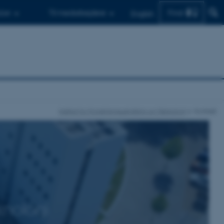
Find
d.er
Til medarbejdere
English
Institut for Forretningsudvikling og Teknologi
Kontakt
knologi