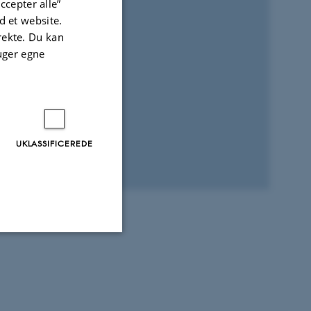
ccepter alle”
 et website.
irekte. Du kan
uger egne
UKLASSIFICEREDE
premium bootstrap themes
Uklassificerede