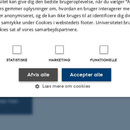
itet kan give dig den bedste brugeroplevelse, når du vælger ”A
Du kan også gå til
AU-Ekspertlister
, hvor du finder
es gemmer oplysninger om, hvordan en bruger interagerer med
universitetets eksperter i specifikke aktuelle emner.
er anonymiseret, og de kan ikke bruges til at identificere dig d
t samtykke under Cookies i webstedets footer. Universitetet br
kies sat af vores samarbejdspartnere.
STATISTISKE
MARKETING
FUNKTIONELLE
Afvis alle
Accepter alle
Læs mere om cookies
ker her
Statistiske
Marketing
Funktionelle
 lokalt