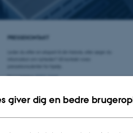
PRESSEKONTAKT
Leder du efter en ekspert til din historie, eller søger du
information om nyheder? Så kontakt vores
pressekonsulenter for hjælp.
Pressetelefon:
9352 2444
E-mail:
presse.bss@au.dk
s giver dig en bedre brugerop
AU-EKSPERTLISTE