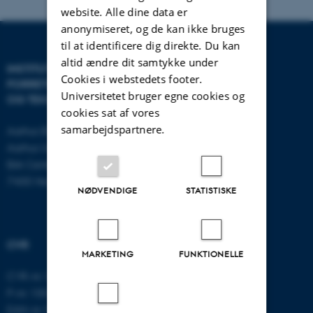
website. Alle dine data er
anonymiseret, og de kan ikke bruges
til at identificere dig direkte. Du kan
altid ændre dit samtykke under
INSTITUT FOR
KONTAKT
Cookies i webstedets footer.
FORRETNINGS­UDVIKLING
Universitetet bruger egne cookies og
OG TEKNOLOGI
E-mail:
btech@au.dk
cookies sat af vores
Tlf: 8716 4700
samarbejdspartnere.
Aarhus BSS
Aarhus Universitet
Birk Centerpark 15
7400 Herning
NØDVENDIGE
STATISTISKE
CVR
MARKETING
FUNKTIONELLE
CVR-nr: 31119103
P-nr: 1003403307
EAN-nr: 5798000418868