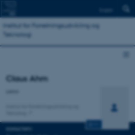
English
Institut for Forretningsudvikling og
Teknologi
Titel
Claus Ahm
Primær tilknytning
Lektor
Institut for Forretningsudvikling og
Teknologi
CV
KONTAKTINFO