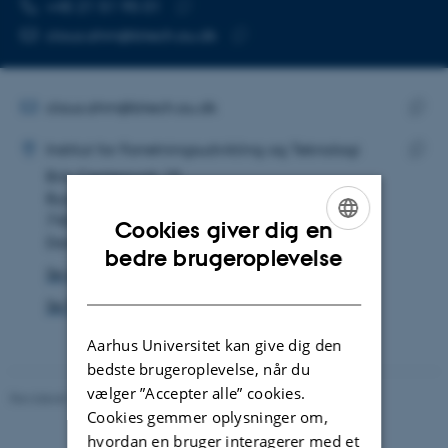
TELEFONNUMMER
MAILADRESSE
+45 21 51 95 01
Kopier
claus.ahm@btech.au.dk
telefonnummer
Kopier
mailadresse
MAILADRESSE
claus.ahm@btech.au.dk
ADRESSE
Kopie
Claus Ahm
Institut for Forretningsudvikling og Teknologi
maila
Birk Centerpark 15
Kopie
Bygning 8001, lokale 1111
adres
7400 Herning
Cookies giver dig en
Danmark
ENGLISH
bedre brugeroplevelse
Se på kort
DANISH
Se Pure-profil
Aarhus Universitet kan give dig den
bedste brugeroplevelse, når du
vælger ”Accepter alle” cookies.
Revideret 17.03.2026
-
BTECH
Cookies gemmer oplysninger om,
hvordan en bruger interagerer med et