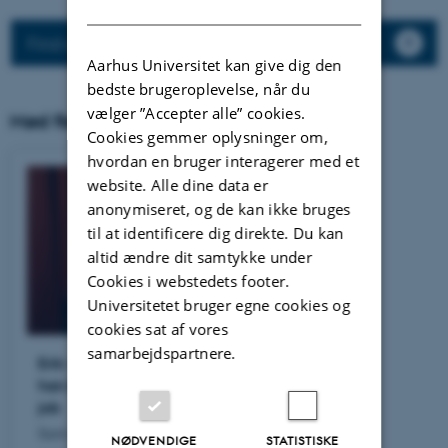
DANISH
Find ud af, om BDE er noget for dig
Aarhus Universitet kan give dig den
bedste brugeroplevelse, når du
vælger ”Accepter alle” cookies.
Mød flere BDE-studerende
Cookies gemmer oplysninger om,
hvordan en bruger interagerer med et
website. Alle dine data er
anonymiseret, og de kan ikke bruges
til at identificere dig direkte. Du kan
altid ændre dit samtykke under
Cookies i webstedets footer.
Universitetet bruger egne cookies og
cookies sat af vores
samarbejdspartnere.
Erik valgte BDE-uddannelsen. Nu har
han både faglighed, fællesskab og fast
job
Som en del af BDE-studiet skal de
NØDVENDIGE
STATISTISKE