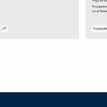
Proceeding
on AI Rese
Fagfæll
gital
rsion
dhæftet