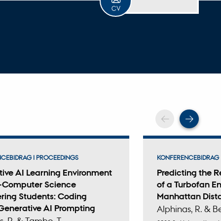
CV
Scroll tilba
Scrol
CEBIDRAG I PROCEEDINGS
KONFERENCEBIDRAG 
ive AI Learning Environment
Predicting the R
n-Computer Science
of a Turbofan E
ring Students: Coding
Manhattan Dist
Generative AI Prompting
Alphinas, R. & Be
s, R. & Tambo, T.