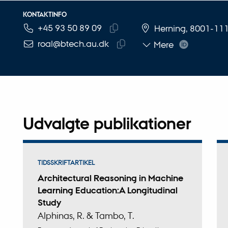
KONTAKTINFO
+45 93 50 89 09
TELEFONNUMMER
MAILADRESSE
Herning, 8001-11
Kopier
roal@btech.au.dk
Mere
telefonnummer
Kopier
mailadresse
Udvalgte publikationer
TIDSSKRIFTARTIKEL
Architectural Reasoning in Machine
Learning Education:A Longitudinal
Study
Alphinas, R. & Tambo, T.