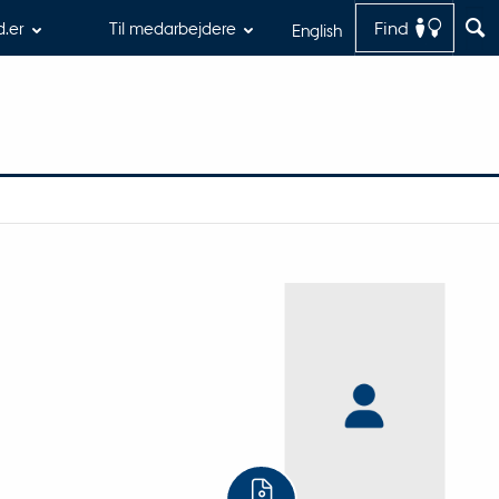
Find
d.er
Til medarbejdere
English