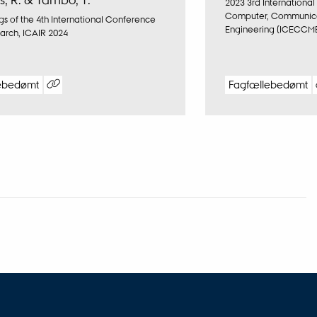
2023 3rd International
Computer, Communica
s of the 4th International Conference
Engineering (ICECCM
arch, ICAIR 2024
ebedømt
Fagfællebedømt
Digital
Digi
version
vers
vedhæftet
ved