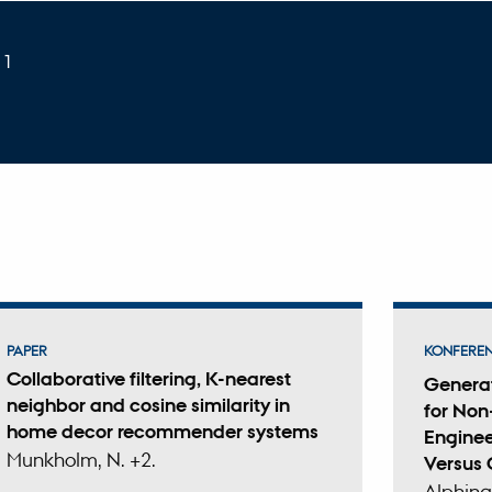
11
PAPER
KONFEREN
Collaborative filtering, K-nearest
Generat
neighbor and cosine similarity in
for No
home decor recommender systems
Enginee
Munkholm, N. +2.
Versus 
Alphina