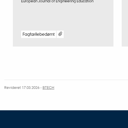
European Journal of Engineering Education
Fagfællebedømt
Link til
Di
digital
ve
version
ve
inkluderet
Revideret 17.03.2026
-
BTECH