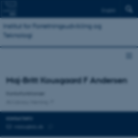
English
Institut for Forretningsudvikling og
Teknologi
Titel
Maj-Britt Kousgaard F Andersen
Primær tilknytning
Kontorfunktionær
AU Library, Herning
KONTAKTINFO
MAILADRESSE
mbka@kb.dk
Kopier