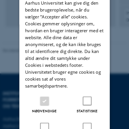
Aarhus Universitet kan give dig den
bedste brugeroplevelse, når du
I
vælger ”Accepter alle” cookies.
D
Cookies gemmer oplysninger om,
hvordan en bruger interagerer med et
website. Alle dine data er
anonymiseret, og de kan ikke bruges
Revideret 17.03.2026
-
BTECH
til at identificere dig direkte. Du kan
altid ændre dit samtykke under
Cookies i webstedets footer.
Universitetet bruger egne cookies og
cookies sat af vores
samarbejdspartnere.
INSTITUT FOR
KONTAKT
FORRETNINGS­UDVIKLING
OG TEKNOLOGI
E-mail:
btech@au.dk
NØDVENDIGE
STATISTISKE
Tlf: 8716 4700
Aarhus BSS
Aarhus Universitet