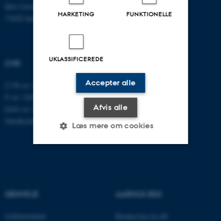
Birk Centerpark 15
MARKETING
FUNKTIONELLE
7400 Herning
UKLASSIFICEREDE
CVR
Accepter alle
CVR-nr: 31119103
P-nr: 1003403307
Afvis alle
EAN-nr: 5798000418868
Stedkode: 5711
Læs mere om cookies
Nødvendige
Statistiske
Marketing
Funktionelle
Uklassificerede
GENVEJE
AARHUS BSS
Uddannelser
Besøg bss.au.dk