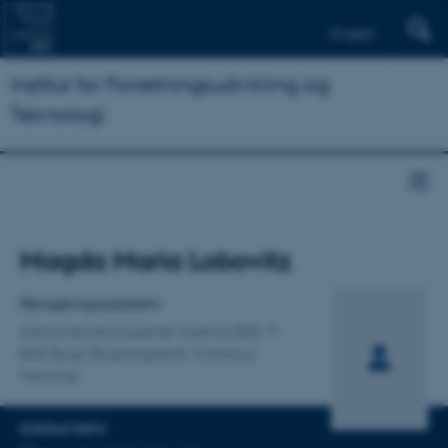
English
Institut for Forretningsudvikling og
Teknologi
Titel
Magda Maria Lobovitz
Primær tilknytning
Rengøringsassistent
Administrationscenter Aarhus BSS
BSS Byg2 Bygningsdrift, Campus
Herning
KONTAKTINFO