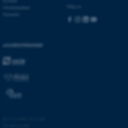
Kontakt
med at gøre hjemmesiden
Følg os:
Medarbejdere
brugbar ved at aktivere nogle
Nyheder
grundlæggende funktioner
som navigation mm.
Hjemmesiden kan ikke
fungerer uden disse cookies.
AKKREDITERINGER
Navn
Udbyder / Domæne
be_typo_user
TYPO3 Association
.au.dk
fe_typo_user
Typo3 Association
.au.dk
©
—
Cookies på au.dk
Privatlivspolitik