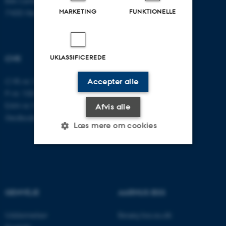
Birk Centerpark 15
MARKETING
FUNKTIONELLE
7400 Herning
UKLASSIFICEREDE
CVR
CVR-nr: 31119103
Accepter alle
P-nr: 1003403307
EAN-nr: 5798000418868
Afvis alle
Stedkode: 5711
Læs mere om cookies
Nødvendige
Statistiske
Marketing
Funktionelle
Uklassificerede
GENVEJE
AARHUS BSS
Uddannelser
Besøg bss.au.dk
Nødvendige cookies hjælper