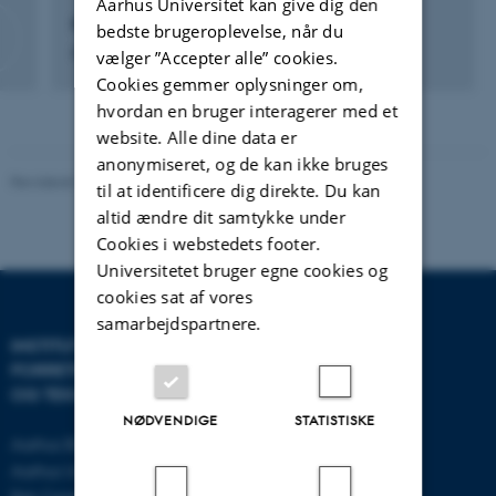
Aarhus Universitet kan give dig den
Marianne Andersen
bedste brugeroplevelse, når du
Rengøringsassistent
vælger ”Accepter alle” cookies.
Cookies gemmer oplysninger om,
hvordan en bruger interagerer med et
website. Alle dine data er
anonymiseret, og de kan ikke bruges
Revideret 17.03.2026
-
BTECH
til at identificere dig direkte. Du kan
altid ændre dit samtykke under
Cookies i webstedets footer.
Universitetet bruger egne cookies og
cookies sat af vores
samarbejdspartnere.
INSTITUT FOR
KONTAKT
FORRETNINGS­UDVIKLING
OG TEKNOLOGI
E-mail:
btech@au.dk
Tlf: 8716 4700
NØDVENDIGE
STATISTISKE
Aarhus BSS
Aarhus Universitet