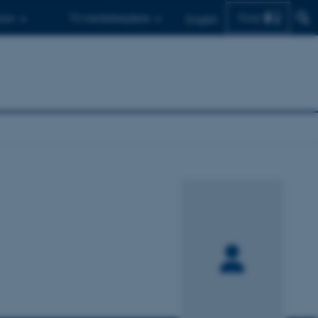
Find
d.er
Til medarbejdere
English