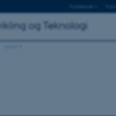
Til studerende
Til ph.
dvikling og Teknologi
Kontakt