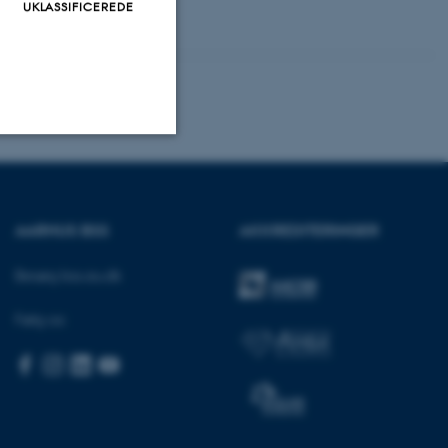
UKLASSIFICEREDE
Uklassificerede
AARHUS BSS
AKKREDITERINGER
ere nogle
Besøg bss.au.dk
rer uden disse
Følg os:
 vores CMS-udbyder,
identificere en backend-