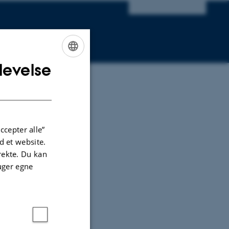
levelse
ENGLISH
DANISH
ccepter alle”
 et website.
irekte. Du kan
uger egne