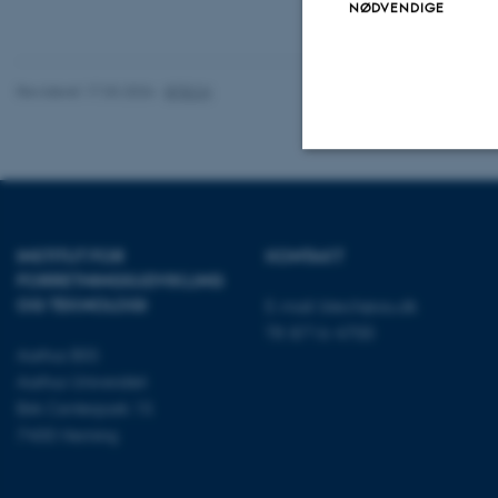
NØDVENDIGE
Revideret 17.03.2026
-
BTECH
Nødvendige
INSTITUT FOR
KONTAKT
FORRETNINGS­UDVIKLING
Nødvendige cooki
OG TEKNOLOGI
E-mail:
btech@au.dk
grundlæggende fu
Tlf: 8716 4700
cookies.
Aarhus BSS
Aarhus Universitet
Birk Centerpark 15
7400 Herning
Navn
be_typo_user