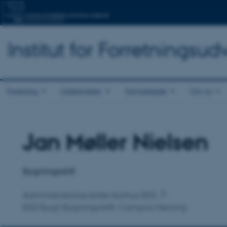
Institut for Forretningsu
Forskning
Uddannelse
Samarbejde
Om os
Jan Møller Nielsen
Titel
Primær tilknytning
Bygningsdrift
Administrationscenter Aarhus BSS
BSS Byg2 Bygningsdrift, Campus Herning