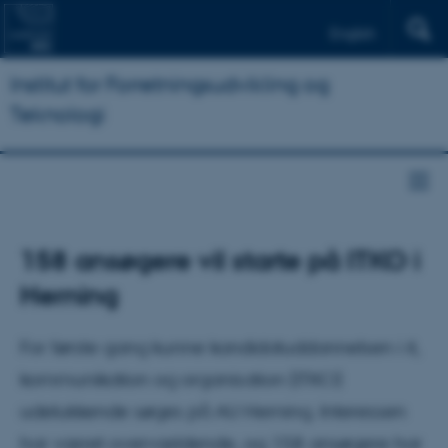
English
Institut for Forretningsudvikling og
Teknologi
158 ansøgere vil starte på ITKO i
Herning
For første gang kunne kandidatuddannelsen i it,
kommunikation og organisation (ITKO)
udelukkende søges på AU Herning. Interessen
har været overvældende, og 158 ansøgere har