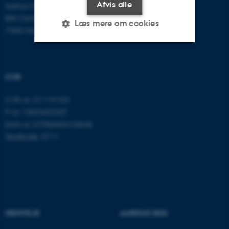
Afvis alle
Aarhus Universitet
Birk Centerpark 15
Læs mere om cookies
7400 Herning
Nødvendige
Statistiske
Marketing
CVR
Funktionelle
Uklassificerede
CVR-nr: 31119103
P-nr: 1003403307
Nødvendige cookies hjælper
EAN-nr: 5798000418868
med at gøre hjemmesiden
Stedkode: 5711
brugbar ved at aktivere nogle
grundlæggende funktioner
som navigation mm.
Hjemmesiden kan ikke
fungerer uden disse cookies.
GENVEJE
AARHUS BSS