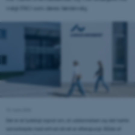
valgt ITKO som deres førstevalg.
10. marts 2026
Det er et tydeligt signal om, at uddannelsen og det tætte
samarbejde med erhvervslivet er efterspurgt. Både af