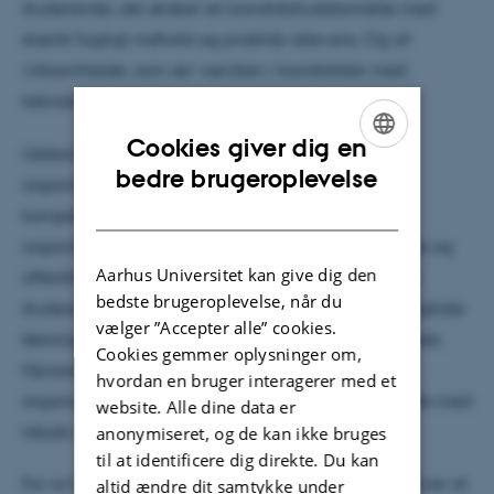
studerende, der ønsker en kandidatuddannelse med
stærkt fagligt indhold og praktisk relevans. Og af
virksomheder, som ser værdien i kandidater med
teknologisk forståelse og organisatorisk indsigt.
Cookies giver dig en
Uddannelsen kombinerer it, kommunikation og
ENGLISH
bedre brugeroplevelse
organisationsforståelse og giver de studerende
DANISH
kompetencer til at arbejde med digitalisering og
organisatoriske forandringsprocesser i både private og
Aarhus Universitet kan give dig den
offentlige virksomheder. Under studiet arbejder de
bedste brugeroplevelse, når du
studerende blandt andet med at implementere digitale
vælger ”Accepter alle” cookies.
løsninger, håndtere digitale transformationsprocesser,
Cookies gemmer oplysninger om,
tilpasse digitaliseringsstrategier og planlægge
hvordan en bruger interagerer med et
organisatoriske forandringer, altid i tæt samarbejde med
website. Alle dine data er
lokale virksomheder.
anonymiseret, og de kan ikke bruges
til at identificere dig direkte. Du kan
For os handler det om mere end tal. Vi glæder os over at
altid ændre dit samtykke under