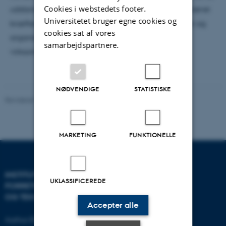
Cookies i webstedets footer.
uddanne kandidater, som allerede under studiet prøver
Universitetet bruger egne cookies og
kræfter med it-projekter, kommunikationsstrategier og
cookies sat af vores
organisatoriske udfordringer i samarbejde med
samarbejdspartnere.
virksomheder.
NØDVENDIGE
STATISTISKE
Revideret 19.05.2026
-
BTECH
MARKETING
FUNKTIONELLE
INSTITUT FOR
KONTAKT
UKLASSIFICEREDE
FORRETNINGS­UDVIKLING
OG TEKNOLOGI
E-mail:
btech@au.dk
Accepter alle
Tlf: 8716 4700
Aarhus BSS