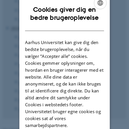
marts 2025
(1 post)
Cookies giver dig en
februar 2025
(4 poster)
ENGLISH
bedre brugeroplevelse
januar 2025
(1 post)
DANISH
2024
december 2024
(1 post)
Aarhus Universitet kan give dig den
november 2024
(2 poster)
bedste brugeroplevelse, når du
oktober 2024
(1 post)
vælger ”Accepter alle” cookies.
Cookies gemmer oplysninger om,
september 2024
(2 poster)
hvordan en bruger interagerer med et
juli 2024
(1 post)
website. Alle dine data er
april 2024
(2 poster)
anonymiseret, og de kan ikke bruges
til at identificere dig direkte. Du kan
marts 2024
(2 poster)
altid ændre dit samtykke under
februar 2024
(1 post)
Cookies i webstedets footer.
januar 2024
(1 post)
Universitetet bruger egne cookies og
cookies sat af vores
samarbejdspartnere.