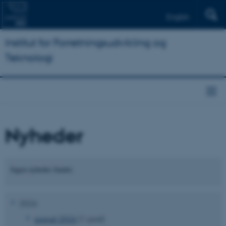
English
Institut for Forretningsudvikling og
Teknologi
Nyheder
Ingen nyheder fundet.
2026
august 2026
(1 post)